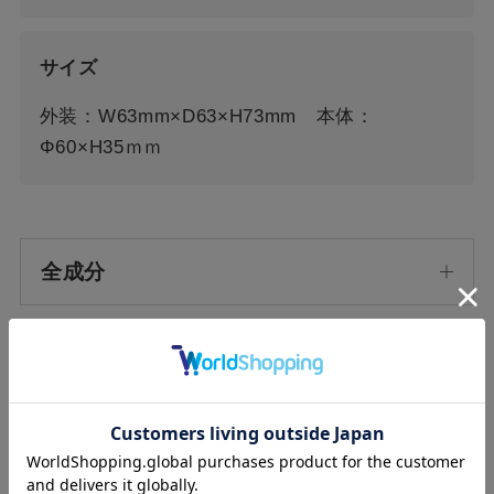
サイズ
外装：W63mm×D63×H73mm 本体：
Φ60×H35ｍｍ
全成分
素材
原産国/生産国