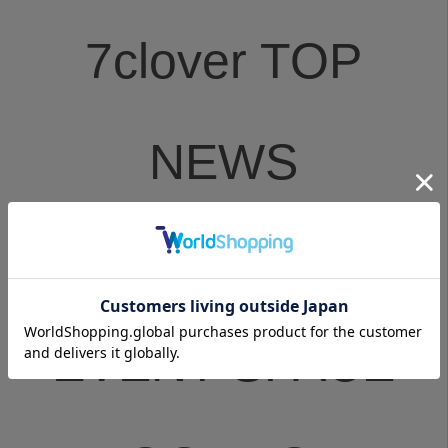
7clover TOP
NEWS
MENU
EVENT SPACE