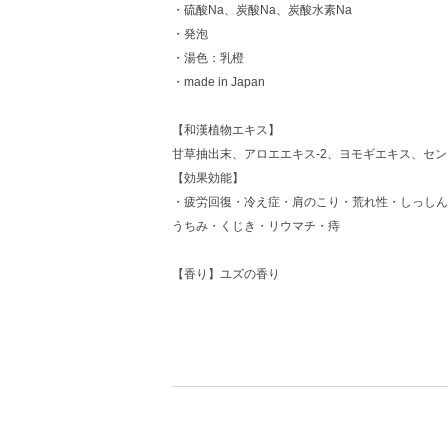
・硫酸Na、炭酸Na、炭酸水素Na
・発泡
・湯色：乳橙
・made in Japan
【和漢植物エキス】
甘草抽出末、アロエエキス-2、ヨモギエキス、セ
【効果効能】
・疲労回復・冷え症・肩のこり・荒れ性・しっしん
うちみ・くじき・リウマチ・痔
【香り】ユズの香り