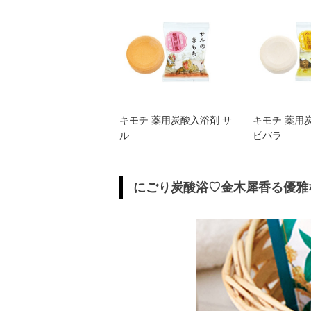
キモチ 薬用炭酸入浴剤 サ
キモチ 薬用
ル
ピバラ
にごり炭酸浴♡金木犀香る優雅