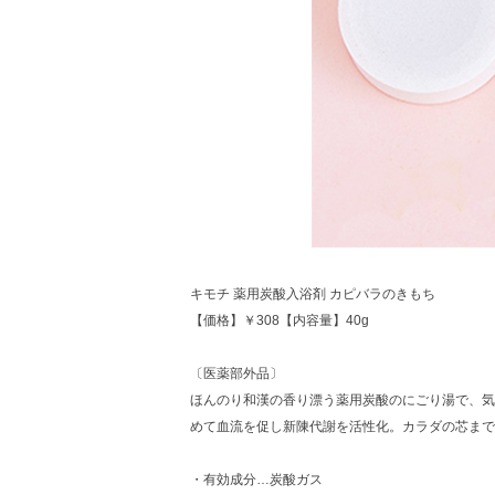
キモチ 薬用炭酸入浴剤 カピバラのきもち
【価格】￥308【内容量】40g
〔医薬部外品〕
ほんのり和漢の香り漂う薬用炭酸のにごり湯で、気
めて血流を促し新陳代謝を活性化。カラダの芯まで
・有効成分…炭酸ガス