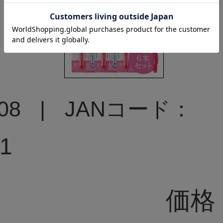
08
JANコード：
31
価格