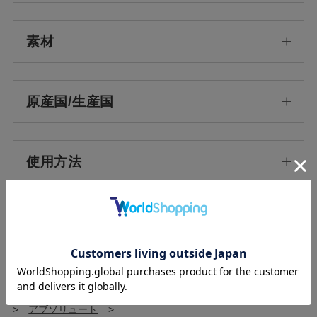
素材
原産国/生産国
使用方法
使用上の注意
ホーム
>
IMPORT
>
パニエデサンス
>
アブソリュート
>