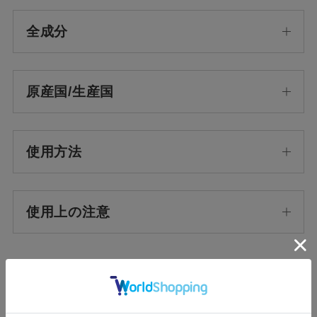
全成分
原産国/生産国
使用方法
使用上の注意
ホーム
>
ORIGINAL
>
ふんわり桃香る
>
ホーム
>
香りから探す
>
フルーティー
>