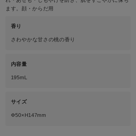
れ・あせも・しもやけを防ぎ、肌をすこやかに保ち
ます。顔・からだ用
香り
さわやかな甘さの桃の香り
内容量
195mL
サイズ
Φ50×H147mm