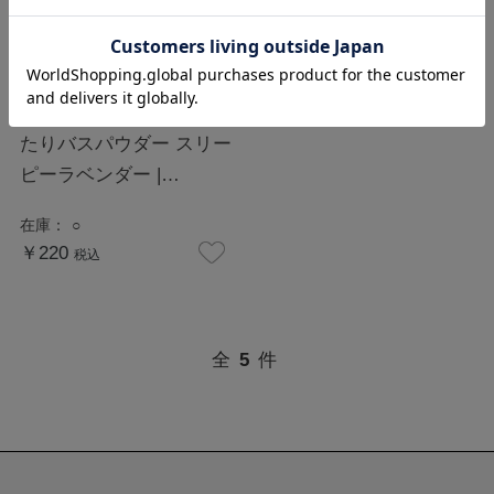
アンドグッドナイト まっ
たりバスパウダー スリー
ピーラベンダー |
Beauwell ビューウェル
在庫：
○
￥220
税込
全
5
件