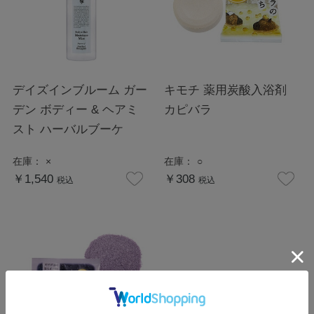
デイズインブルーム ガー
キモチ 薬用炭酸入浴剤
デン ボディー & ヘアミ
カピバラ
スト ハーバルブーケ
在庫：
×
在庫：
○
￥1,540
￥308
税込
税込