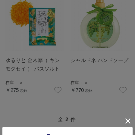
ゆるりと 金木犀（ キン
シャルドネ ハンドソープ
モクセイ ） バスソルト
在庫：
○
在庫：
○
￥275
￥770
税込
税込
全
2
件