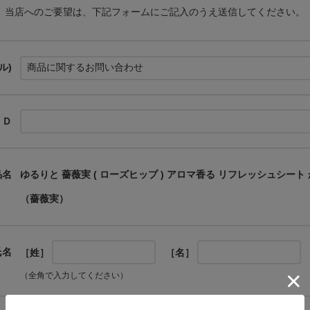
当店へのご要望は、下記フォームにご記入のうえ送信してください。
ル)
ＩＤ
品名
ゆるりと 薔薇実 ( ローズヒップ ) アロマ香る リフレッシュシート
（薔薇実）
氏名
［姓］
［名］
（全角で入力してください）