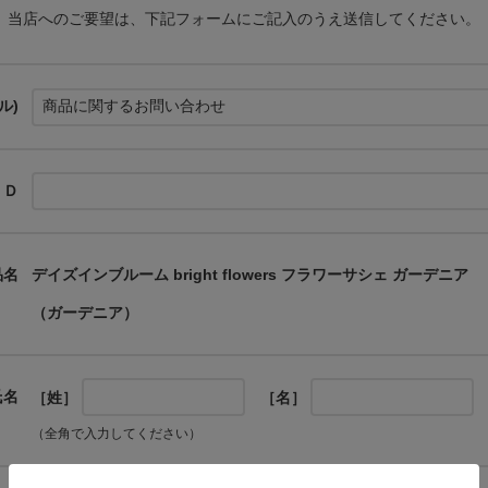
当店へのご要望は、下記フォームにご記入のうえ送信してください。
ル)
ＩＤ
品名
デイズインブルーム bright flowers フラワーサシェ ガーデニア
（ガーデニア）
氏名
［姓］
［名］
（全角で入力してください）