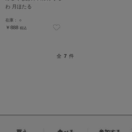
わ 月ほたる
在庫：
○
￥888
税込
全
7
件