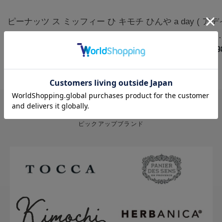
ピーナッツ ス
ミッフィー ひ
キモチ ひんや
a day ( ア
ヌーピー クー
んやりアイマ
りアイマスク
) アロマルー
ルアイマスク
￥1,320
スク3枚 カモ
￥770
5枚 無香料
￥880
ムミスト フ
￥1,9
アソート 6枚
ミールの香り |
グ&クローブ
ハッピー
miffy
400mL
PICK UP BRAND
ピックアップブランド