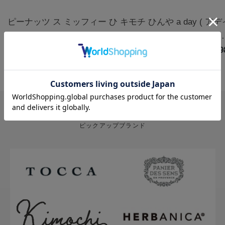
ピーナッツ ス
ミッフィー ひ
キモチ ひんや
a day ( ア
ヌーピー クー
んやりアイマ
りアイマスク
) アロマルー
ルアイマスク
￥1,320
スク3枚 カモ
￥770
5枚 無香料
￥880
ムミスト フ
￥1,9
アソート 6枚
ミールの香り |
グ&クローブ
ハッピー
miffy
400mL
PICK UP BRAND
ピックアップブランド