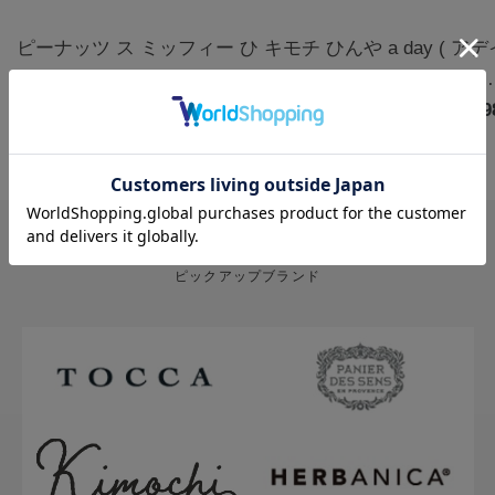
ピーナッツ ス
ミッフィー ひ
キモチ ひんや
a day ( ア
ヌーピー クー
んやりアイマ
りアイマスク
) アロマルー
ルアイマスク
￥1,320
スク3枚 カモ
￥770
5枚 無香料
￥880
ムミスト フ
￥1,9
アソート 6枚
ミールの香り |
グ&クローブ
ハッピー
miffy
400mL
PICK UP BRAND
ピックアップブランド