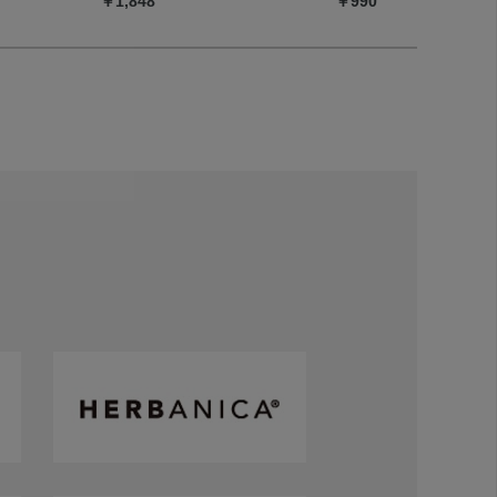
￥1,848
￥990