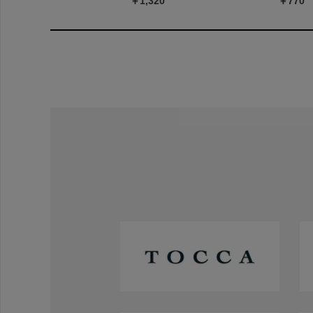
￥1,320
￥770