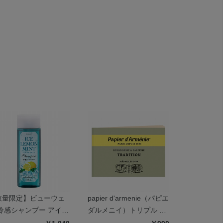
数量限定】ビューウェ
papier d'armenie（パピエ
ピーナッツ
 冷感シャンプー アイス
ダルメニイ）トリプル ト
ンドクリー
モンミント
ラディショナル
ール ミン