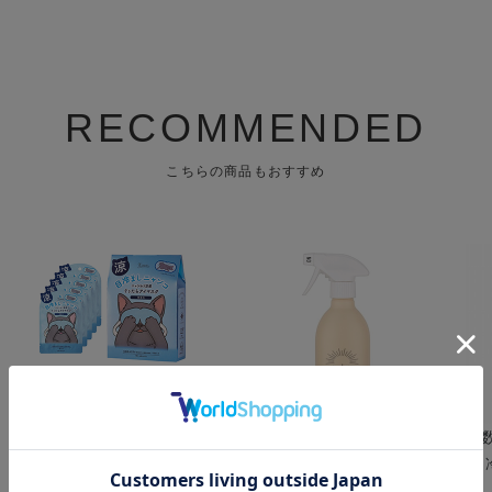
RECOMMENDED
こちらの商品もおすすめ
キモチ ひんやりアイマス
a day ( アデイ ) アロマル
【
ク 5枚 無香料
ームミスト フィグ&クロ
ル
ーブ 400mL
レ