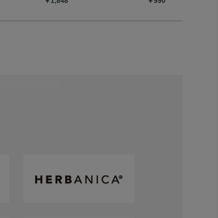
￥1,848
￥990