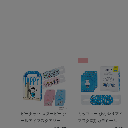
ピーナッツ スヌーピー ク
ミッフィー ひんやりアイ
ールアイマスクアソート
マスク3枚 カモミールの
6枚 ハッピー
香り | miffy