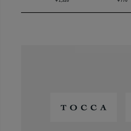
￥1,320
￥770