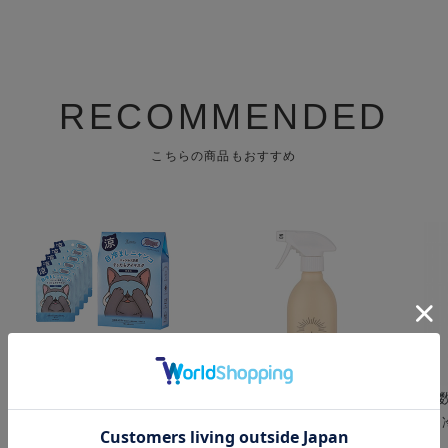
RECOMMENDED
こちらの商品もおすすめ
キモチ ひんやりアイマス
a day ( アデイ ) アロマル
【
ク 5枚 無香料
ームミスト フィグ&クロ
ル
ーブ 400mL
レ