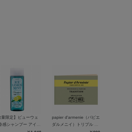
数量限定】ビューウェ
papier d'armenie（パピエ
ピーナッツ
 冷感シャンプー アイス
ダルメニイ）トリプル ト
ンドクリー
モンミント
ラディショナル
ール ミン