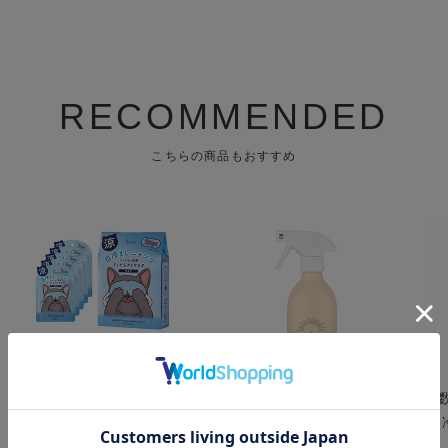
RECOMMENDED
こちらの商品もおすすめ
キモチ ひんやりアイマス
a day ( アデイ ) アロマル
【
ク 5枚 無香料
ームミスト フィグ&クロ
ル
ーブ 400mL
レ