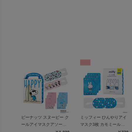
ピーナッツ スヌーピー ク
ミッフィー ひんやりアイ
ールアイマスクアソート
マスク3枚 カモミールの
6枚 ハッピー
香り | miffy