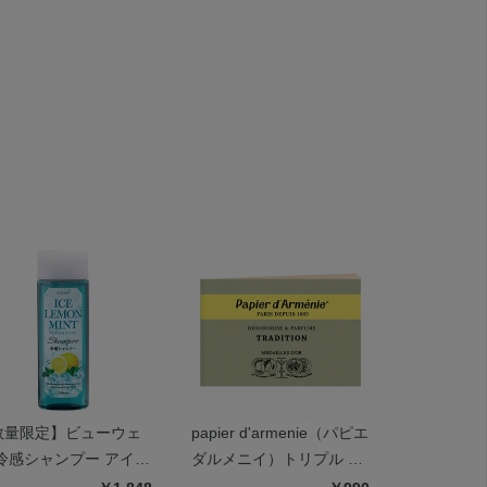
数量限定】ビューウェ
papier d'armenie（パピエ
ピーナッツ
 冷感シャンプー アイス
ダルメニイ）トリプル ト
ンドクリー
モンミント
ラディショナル
ール ミン