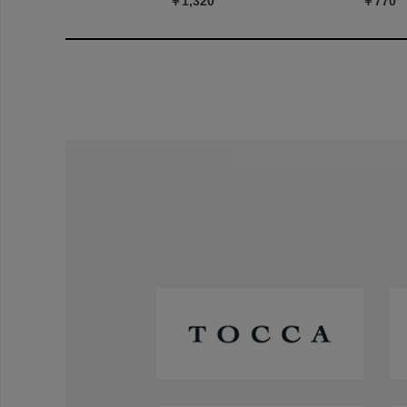
￥1,320
￥770