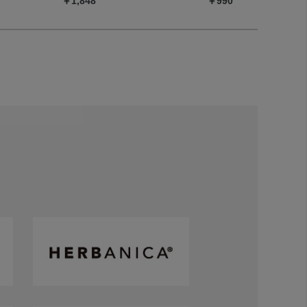
￥1,848
￥990