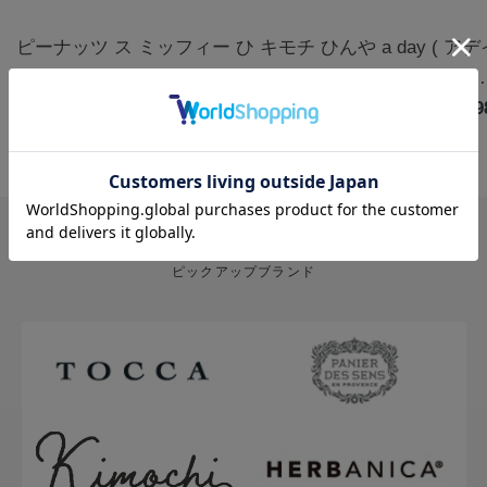
ピーナッツ ス
ミッフィー ひ
キモチ ひんや
a day ( ア
ヌーピー クー
んやりアイマ
りアイマスク
) アロマルー
ルアイマスク
￥1,320
スク3枚 カモ
￥770
5枚 無香料
￥880
ムミスト フ
￥1,9
アソート 6枚
ミールの香り |
グ&クローブ
ハッピー
miffy
400mL
PICK UP BRAND
ピックアップブランド