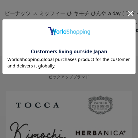
ピーナッツ ス
ミッフィー ひ
キモチ ひんや
a day ( ア
ヌーピー クー
んやりアイマ
りアイマスク
) アロマルー
ルアイマスク
￥1,320
スク3枚 カモ
￥770
5枚 無香料
￥880
ムミスト フ
￥1,9
アソート 6枚
ミールの香り |
グ&クローブ
ハッピー
miffy
400mL
PICK UP BRAND
ピックアップブランド