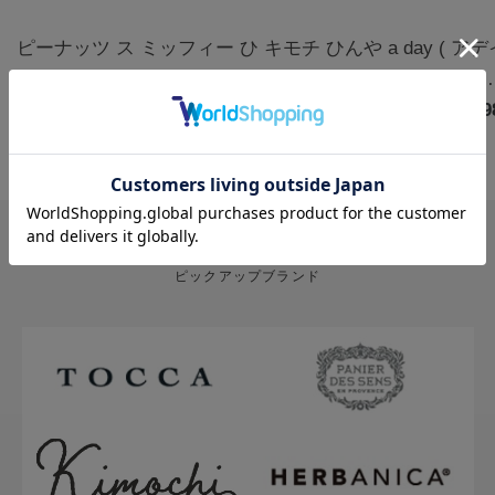
ピーナッツ ス
ミッフィー ひ
キモチ ひんや
a day ( ア
ヌーピー クー
んやりアイマ
りアイマスク
) アロマルー
ルアイマスク
￥1,320
スク3枚 カモ
￥770
5枚 無香料
￥880
ムミスト フ
￥1,9
アソート 6枚
ミールの香り |
グ&クローブ
ハッピー
miffy
400mL
PICK UP BRAND
ピックアップブランド