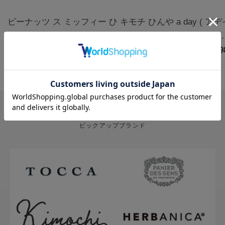
ピーナッツ ス
ミッフィー ひ
キモチ ひんや
a day ( ア
ヌーピー クー
んやりアイマ
りアイマスク
) アロマルー
ルアイマスク
￥1,320
スク3枚 カモ
￥770
5枚 無香料
￥880
ムミスト フ
￥1,9
アソート 6枚
ミールの香り |
グ&クローブ
ハッピー
miffy
400mL
PICK UP BRAND
ピックアップブランド