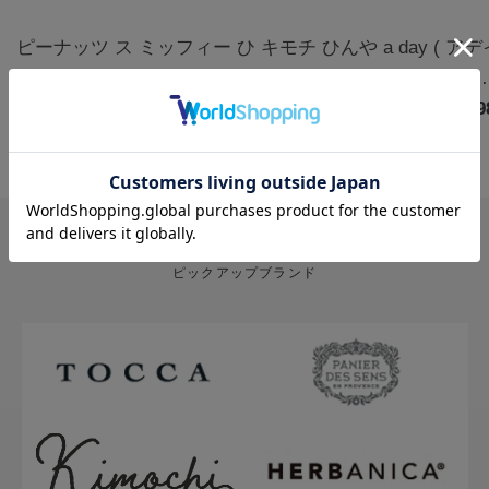
ピーナッツ ス
ミッフィー ひ
キモチ ひんや
a day ( ア
ヌーピー クー
んやりアイマ
りアイマスク
) アロマルー
ルアイマスク
￥1,320
スク3枚 カモ
￥770
5枚 無香料
￥880
ムミスト フ
￥1,9
アソート 6枚
ミールの香り |
グ&クローブ
ハッピー
miffy
400mL
PICK UP BRAND
ピックアップブランド