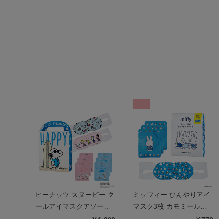
ピーナッツ スヌーピー ク
ミッフィー ひんやりアイ
ールアイマスクアソート
マスク3枚 カモミールの
6枚 ハッピー
香り | miffy