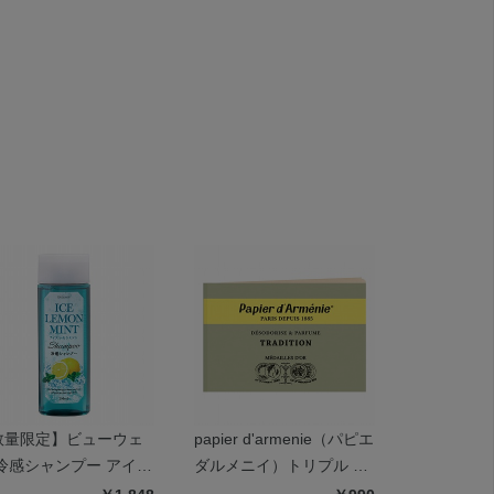
数量限定】ビューウェ
papier d'armenie（パピエ
ピーナッツ
 冷感シャンプー アイス
ダルメニイ）トリプル ト
ンドクリー
モンミント
ラディショナル
ール ミン