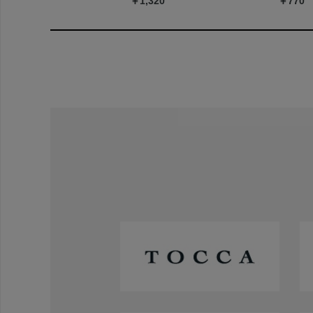
￥1,320
￥770