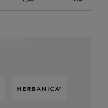
￥1,848
￥990