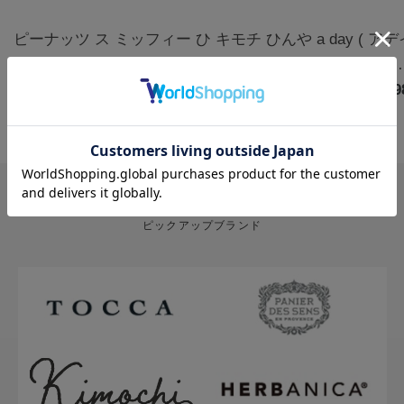
ピーナッツ ス
ミッフィー ひ
キモチ ひんや
a day ( ア
ヌーピー クー
んやりアイマ
りアイマスク
) アロマルー
ルアイマスク
￥1,320
スク3枚 カモ
￥770
5枚 無香料
￥880
ムミスト フ
￥1,9
アソート 6枚
ミールの香り |
グ&クローブ
ハッピー
miffy
400mL
PICK UP BRAND
ピックアップブランド