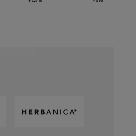
￥1,848
￥990