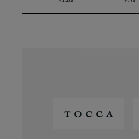
￥1,320
￥770