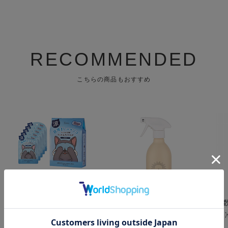
RECOMMENDED
こちらの商品もおすすめ
キモチ ひんやりアイマス
a day ( アデイ ) アロマル
【
ク 5枚 無香料
ームミスト フィグ&クロ
ル
ーブ 400mL
レ