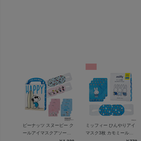
ピーナッツ スヌーピー ク
ミッフィー ひんやりアイ
ールアイマスクアソート
マスク3枚 カモミールの
6枚 ハッピー
香り | miffy