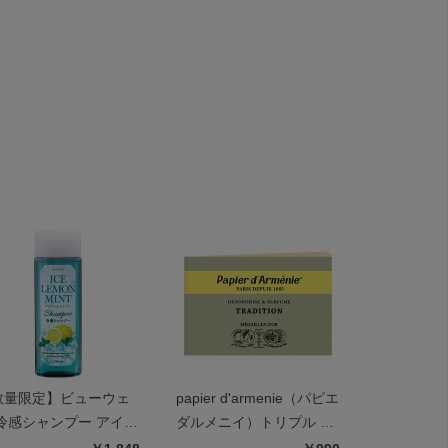
数量限定】ビューウェ
papier d'armenie（パピエ
ピーナッツ
 冷感シャンプー アイス
ダルメニイ）トリプル ト
ンドクリー
モンミント
ラディショナル
ール ミン