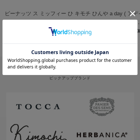
ピーナッツ ス
ミッフィー ひ
キモチ ひんや
a day ( ア
ヌーピー クー
んやりアイマ
りアイマスク
) アロマルー
ルアイマスク
￥1,320
スク3枚 カモ
￥770
5枚 無香料
￥880
ムミスト フ
￥1,9
アソート 6枚
ミールの香り |
グ&クローブ
ハッピー
miffy
400mL
PICK UP BRAND
ピックアップブランド