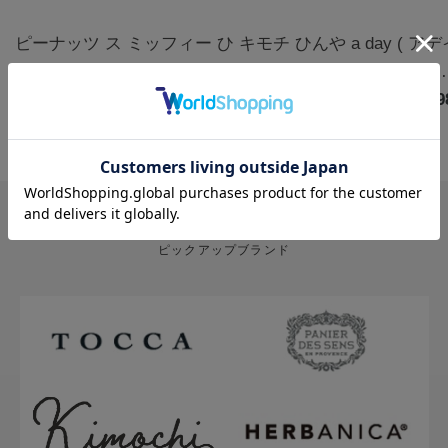
ピーナッツ ス
ミッフィー ひ
キモチ ひんや
a day ( ア
ヌーピー クー
んやりアイマ
りアイマスク
) アロマルー
ルアイマスク
￥1,320
スク3枚 カモ
￥770
5枚 無香料
￥880
ムミスト フ
￥1,9
アソート 6枚
ミールの香り |
グ&クローブ
ハッピー
miffy
400mL
PICK UP BRAND
ピックアップブランド