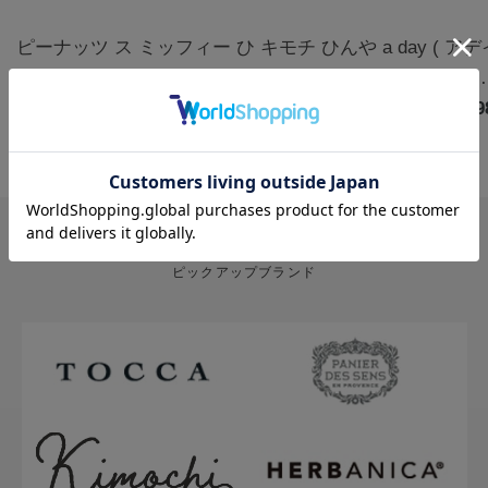
ピーナッツ ス
ミッフィー ひ
キモチ ひんや
a day ( ア
ヌーピー クー
んやりアイマ
りアイマスク
) アロマルー
ルアイマスク
￥1,320
スク3枚 カモ
￥770
5枚 無香料
￥880
ムミスト フ
￥1,9
アソート 6枚
ミールの香り |
グ&クローブ
ハッピー
miffy
400mL
PICK UP BRAND
ピックアップブランド