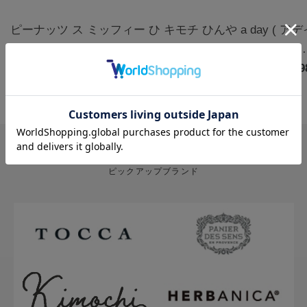
ピーナッツ ス
ミッフィー ひ
キモチ ひんや
a day ( ア
ヌーピー クー
んやりアイマ
りアイマスク
) アロマルー
ルアイマスク
￥1,320
スク3枚 カモ
￥770
5枚 無香料
￥880
ムミスト フ
￥1,9
アソート 6枚
ミールの香り |
グ&クローブ
ハッピー
miffy
400mL
PICK UP BRAND
ピックアップブランド