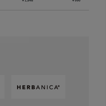
￥1,848
￥990