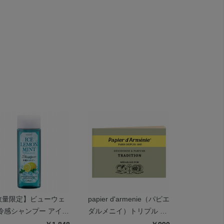
数量限定】ビューウェ
papier d'armenie（パピエ
ピーナッツ
 冷感シャンプー アイス
ダルメニイ）トリプル ト
ンドクリー
モンミント
ラディショナル
ール ミン