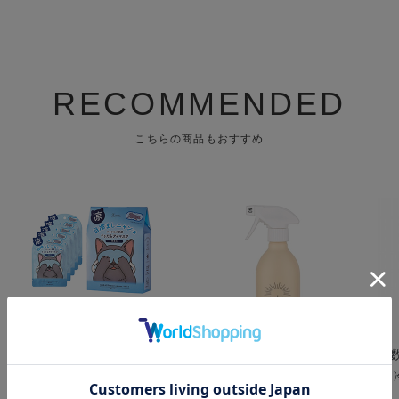
RECOMMENDED
こちらの商品もおすすめ
キモチ ひんやりアイマス
a day ( アデイ ) アロマル
【
ク 5枚 無香料
ームミスト フィグ&クロ
ル
ーブ 400mL
レ