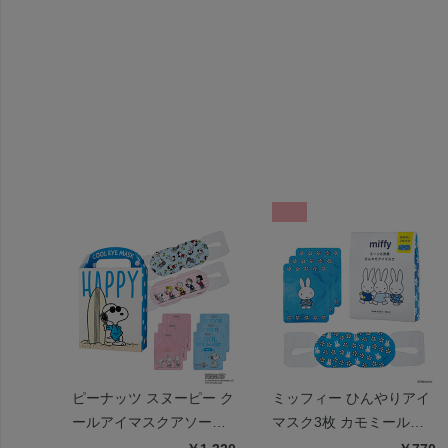
ピーナッツ スヌーピー ク
ミッフィー ひんやりアイ
ールアイマスクアソート
マスク3枚 カモミールの
6枚 ハッピー
香り | miffy