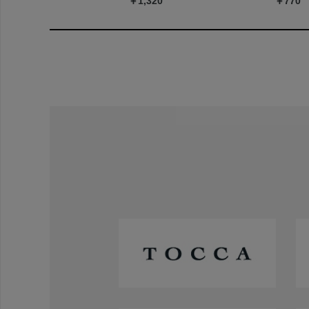
￥1,320
￥770