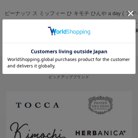
ピーナッツ ス
ミッフィー ひ
キモチ ひんや
a day ( ア
ヌーピー クー
んやりアイマ
りアイマスク
) アロマルー
ルアイマスク
￥1,320
スク3枚 カモ
￥770
5枚 無香料
￥880
ムミスト フ
￥1,9
アソート 6枚
ミールの香り |
グ&クローブ
ハッピー
miffy
400mL
PICK UP BRAND
ピックアップブランド